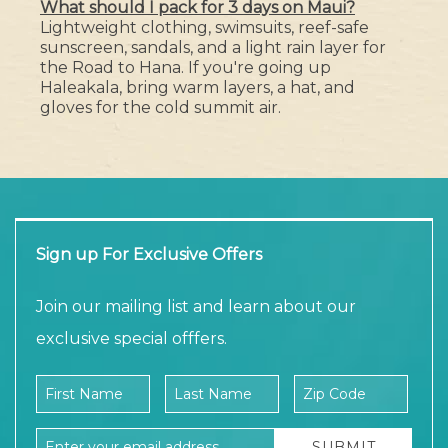
What should I pack for 3 days on Maui?
Lightweight clothing, swimsuits, reef-safe
sunscreen, sandals, and a light rain layer for
the Road to Hana. If you're going up
Haleakala, bring warm layers, a hat, and
gloves for the cold summit air.
Sign up For Exclusive Offers
Join our mailing list and learn about our
exclusive special offfers.
Company Name
First Name
Last Name
Zip Code
Email Address
SUBMIT