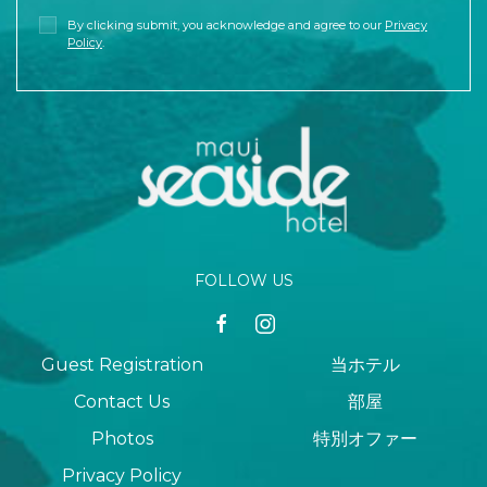
By clicking submit, you acknowledge and agree to our
Privacy
Policy
.
FOLLOW US
facebook
instagram
Guest Registration
当ホテル
Contact Us
部屋
Photos
特別オファー
Privacy Policy