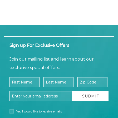
Sign up For Exclusive Offers
Join our mailing list and learn about our
exclusive special offfers.
Company Name
First Name
Last Name
Zip Code
Email Address
SUBMIT
Yes, I would like to receive emails